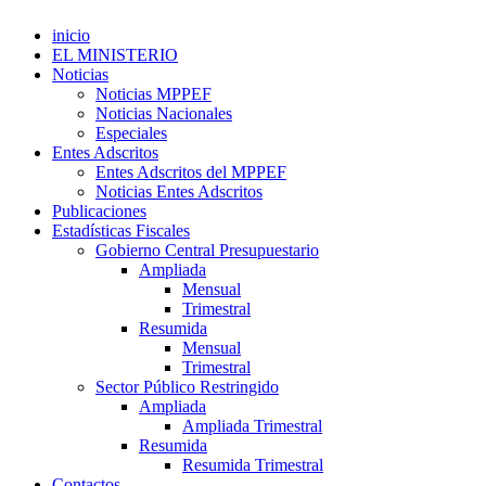
inicio
EL MINISTERIO
Noticias
Noticias MPPEF
Noticias Nacionales
Especiales
Entes Adscritos
Entes Adscritos del MPPEF
Noticias Entes Adscritos
Publicaciones
Estadísticas Fiscales
Gobierno Central Presupuestario
Ampliada
Mensual
Trimestral
Resumida
Mensual
Trimestral
Sector Público Restringido
Ampliada
Ampliada Trimestral
Resumida
Resumida Trimestral
Contactos