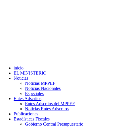
inicio
EL MINISTERIO
Noticias
Noticias MPPEF
Noticias Nacionales
Especiales
Entes Adscritos
Entes Adscritos del MPPEF
Noticias Entes Adscritos
Publicaciones
Estadísticas Fiscales
Gobierno Central Presupuestario