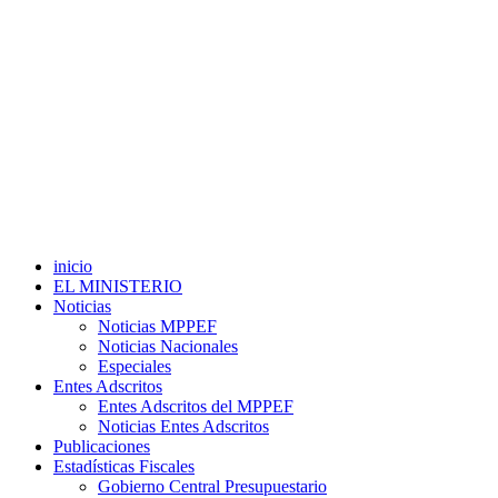
inicio
EL MINISTERIO
Noticias
Noticias MPPEF
Noticias Nacionales
Especiales
Entes Adscritos
Entes Adscritos del MPPEF
Noticias Entes Adscritos
Publicaciones
Estadísticas Fiscales
Gobierno Central Presupuestario