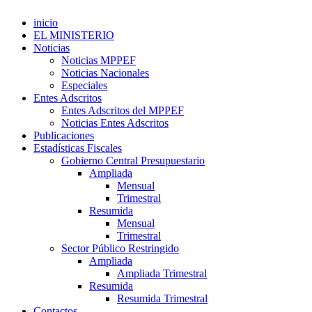
inicio
EL MINISTERIO
Noticias
Noticias MPPEF
Noticias Nacionales
Especiales
Entes Adscritos
Entes Adscritos del MPPEF
Noticias Entes Adscritos
Publicaciones
Estadísticas Fiscales
Gobierno Central Presupuestario
Ampliada
Mensual
Trimestral
Resumida
Mensual
Trimestral
Sector Público Restringido
Ampliada
Ampliada Trimestral
Resumida
Resumida Trimestral
Contactos