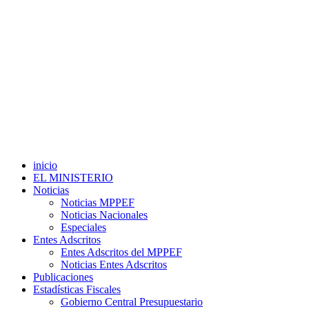
inicio
EL MINISTERIO
Noticias
Noticias MPPEF
Noticias Nacionales
Especiales
Entes Adscritos
Entes Adscritos del MPPEF
Noticias Entes Adscritos
Publicaciones
Estadísticas Fiscales
Gobierno Central Presupuestario