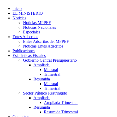
inicio
EL MINISTERIO
Noticias
Noticias MPPEF
Noticias Nacionales
Especiales
Entes Adscritos
Entes Adscritos del MPPEF
Noticias Entes Adscritos
Publicaciones
Estadísticas Fiscales
Gobierno Central Presupuestario
Ampliada
Mensual
Trimestral
Resumida
Mensual
Trimestral
Sector Público Restringido
Ampliada
Ampliada Trimestral
Resumida
Resumida Trimestral
Contactos