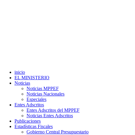
inicio
EL MINISTERIO
Noticias
Noticias MPPEF
Noticias Nacionales
Especiales
Entes Adscritos
Entes Adscritos del MPPEF
Noticias Entes Adscritos
Publicaciones
Estadísticas Fiscales
Gobierno Central Presupuestario