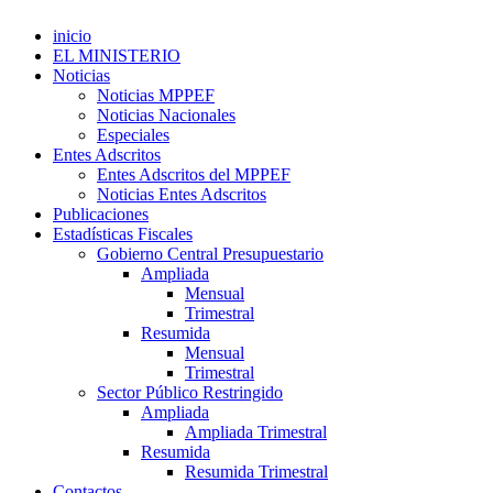
inicio
EL MINISTERIO
Noticias
Noticias MPPEF
Noticias Nacionales
Especiales
Entes Adscritos
Entes Adscritos del MPPEF
Noticias Entes Adscritos
Publicaciones
Estadísticas Fiscales
Gobierno Central Presupuestario
Ampliada
Mensual
Trimestral
Resumida
Mensual
Trimestral
Sector Público Restringido
Ampliada
Ampliada Trimestral
Resumida
Resumida Trimestral
Contactos