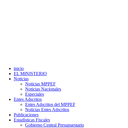
inicio
EL MINISTERIO
Noticias
Noticias MPPEF
Noticias Nacionales
Especiales
Entes Adscritos
Entes Adscritos del MPPEF
Noticias Entes Adscritos
Publicaciones
Estadísticas Fiscales
Gobierno Central Presupuestario