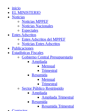
inicio
EL MINISTERIO
Noticias
Noticias MPPEF
Noticias Nacionales
Especiales
Entes Adscritos
Entes Adscritos del MPPEF
Noticias Entes Adscritos
Publicaciones
Estadísticas Fiscales
Gobierno Central Presupuestario
Ampliada
Mensual
Trimestral
Resumida
Mensual
Trimestral
Sector Público Restringido
Ampliada
Ampliada Trimestral
Resumida
Resumida Trimestral
Contactos