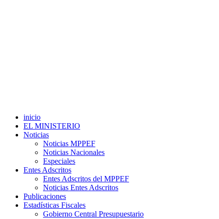
inicio
EL MINISTERIO
Noticias
Noticias MPPEF
Noticias Nacionales
Especiales
Entes Adscritos
Entes Adscritos del MPPEF
Noticias Entes Adscritos
Publicaciones
Estadísticas Fiscales
Gobierno Central Presupuestario