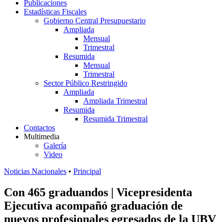
Publicaciones
Estadísticas Fiscales
Gobierno Central Presupuestario
Ampliada
Mensual
Trimestral
Resumida
Mensual
Trimestral
Sector Público Restringido
Ampliada
Ampliada Trimestral
Resumida
Resumida Trimestral
Contactos
Multimedia
Galería
Video
Noticias Nacionales
•
Principal
Con 465 graduandos | Vicepresidenta
Ejecutiva acompañó graduación de
nuevos profesionales egresados de la UBV