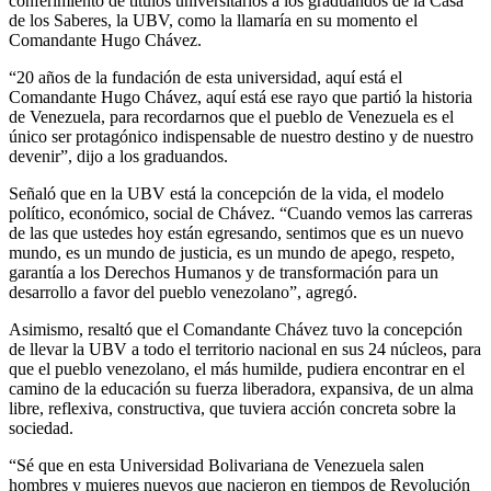
conferimiento de títulos universitarios a los graduandos de la Casa
de los Saberes, la UBV, como la llamaría en su momento el
Comandante Hugo Chávez.
“20 años de la fundación de esta universidad, aquí está el
Comandante Hugo Chávez, aquí está ese rayo que partió la historia
de Venezuela, para recordarnos que el pueblo de Venezuela es el
único ser protagónico indispensable de nuestro destino y de nuestro
devenir”, dijo a los graduandos.
Señaló que en la UBV está la concepción de la vida, el modelo
político, económico, social de Chávez. “Cuando vemos las carreras
de las que ustedes hoy están egresando, sentimos que es un nuevo
mundo, es un mundo de justicia, es un mundo de apego, respeto,
garantía a los Derechos Humanos y de transformación para un
desarrollo a favor del pueblo venezolano”, agregó.
Asimismo, resaltó que el Comandante Chávez tuvo la concepción
de llevar la UBV a todo el territorio nacional en sus 24 núcleos, para
que el pueblo venezolano, el más humilde, pudiera encontrar en el
camino de la educación su fuerza liberadora, expansiva, de un alma
libre, reflexiva, constructiva, que tuviera acción concreta sobre la
sociedad.
“Sé que en esta Universidad Bolivariana de Venezuela salen
hombres y mujeres nuevos que nacieron en tiempos de Revolución