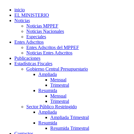
inicio
EL MINISTERIO
Noticias
Noticias MPPEF
Noticias Nacionales
Especiales
Entes Adscritos
Entes Adscritos del MPPEF
Noticias Entes Adscritos
Publicaciones
Estadísticas Fiscales
Gobierno Central Presupuestario
Ampliada
Mensual
Trimestral
Resumida
Mensual
Trimestral
Sector Público Restringido
Ampliada
Ampliada Trimestral
Resumida
Resumida Trimestral
Contactos