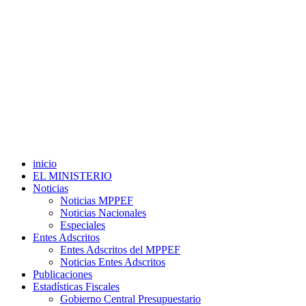
inicio
EL MINISTERIO
Noticias
Noticias MPPEF
Noticias Nacionales
Especiales
Entes Adscritos
Entes Adscritos del MPPEF
Noticias Entes Adscritos
Publicaciones
Estadísticas Fiscales
Gobierno Central Presupuestario