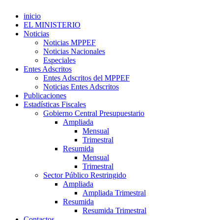
inicio
EL MINISTERIO
Noticias
Noticias MPPEF
Noticias Nacionales
Especiales
Entes Adscritos
Entes Adscritos del MPPEF
Noticias Entes Adscritos
Publicaciones
Estadísticas Fiscales
Gobierno Central Presupuestario
Ampliada
Mensual
Trimestral
Resumida
Mensual
Trimestral
Sector Público Restringido
Ampliada
Ampliada Trimestral
Resumida
Resumida Trimestral
Contactos