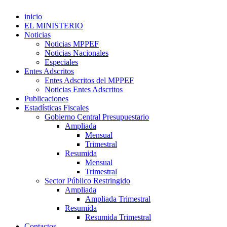
inicio
EL MINISTERIO
Noticias
Noticias MPPEF
Noticias Nacionales
Especiales
Entes Adscritos
Entes Adscritos del MPPEF
Noticias Entes Adscritos
Publicaciones
Estadísticas Fiscales
Gobierno Central Presupuestario
Ampliada
Mensual
Trimestral
Resumida
Mensual
Trimestral
Sector Público Restringido
Ampliada
Ampliada Trimestral
Resumida
Resumida Trimestral
Contactos