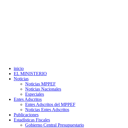
inicio
EL MINISTERIO
Noticias
Noticias MPPEF
Noticias Nacionales
Especiales
Entes Adscritos
Entes Adscritos del MPPEF
Noticias Entes Adscritos
Publicaciones
Estadísticas Fiscales
Gobierno Central Presupuestario