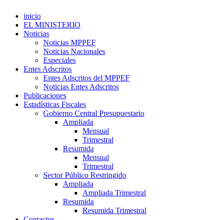
inicio
EL MINISTERIO
Noticias
Noticias MPPEF
Noticias Nacionales
Especiales
Entes Adscritos
Entes Adscritos del MPPEF
Noticias Entes Adscritos
Publicaciones
Estadísticas Fiscales
Gobierno Central Presupuestario
Ampliada
Mensual
Trimestral
Resumida
Mensual
Trimestral
Sector Público Restringido
Ampliada
Ampliada Trimestral
Resumida
Resumida Trimestral
Contactos