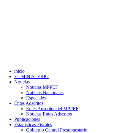
inicio
EL MINISTERIO
Noticias
Noticias MPPEF
Noticias Nacionales
Especiales
Entes Adscritos
Entes Adscritos del MPPEF
Noticias Entes Adscritos
Publicaciones
Estadísticas Fiscales
Gobierno Central Presupuestario