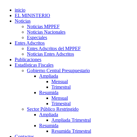
inicio
EL MINISTERIO
Noticias
Noticias MPPEF
Noticias Nacionales
Especiales
Entes Adscritos
Entes Adscritos del MPPEF
Noticias Entes Adscritos
Publicaciones
Estadísticas Fiscales
Gobierno Central Presupuestario
Ampliada
Mensual
Trimestral
Resumida
Mensual
Trimestral
Sector Público Restringido
Ampliada
Ampliada Trimestral
Resumida
Resumida Trimestral
Contactos