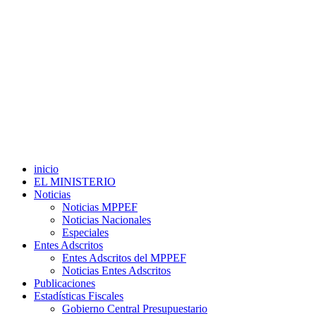
inicio
EL MINISTERIO
Noticias
Noticias MPPEF
Noticias Nacionales
Especiales
Entes Adscritos
Entes Adscritos del MPPEF
Noticias Entes Adscritos
Publicaciones
Estadísticas Fiscales
Gobierno Central Presupuestario