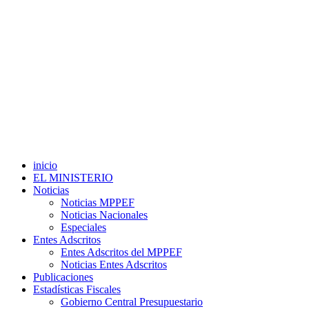
inicio
EL MINISTERIO
Noticias
Noticias MPPEF
Noticias Nacionales
Especiales
Entes Adscritos
Entes Adscritos del MPPEF
Noticias Entes Adscritos
Publicaciones
Estadísticas Fiscales
Gobierno Central Presupuestario