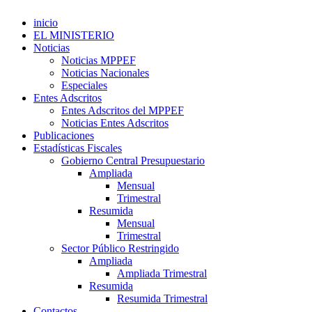
inicio
EL MINISTERIO
Noticias
Noticias MPPEF
Noticias Nacionales
Especiales
Entes Adscritos
Entes Adscritos del MPPEF
Noticias Entes Adscritos
Publicaciones
Estadísticas Fiscales
Gobierno Central Presupuestario
Ampliada
Mensual
Trimestral
Resumida
Mensual
Trimestral
Sector Público Restringido
Ampliada
Ampliada Trimestral
Resumida
Resumida Trimestral
Contactos