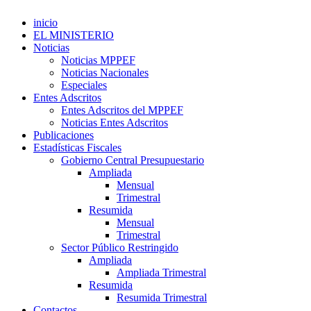
inicio
EL MINISTERIO
Noticias
Noticias MPPEF
Noticias Nacionales
Especiales
Entes Adscritos
Entes Adscritos del MPPEF
Noticias Entes Adscritos
Publicaciones
Estadísticas Fiscales
Gobierno Central Presupuestario
Ampliada
Mensual
Trimestral
Resumida
Mensual
Trimestral
Sector Público Restringido
Ampliada
Ampliada Trimestral
Resumida
Resumida Trimestral
Contactos