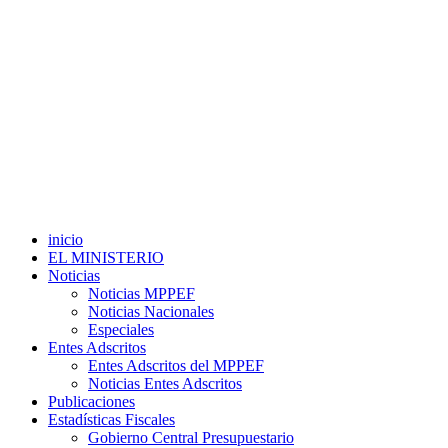
inicio
EL MINISTERIO
Noticias
Noticias MPPEF
Noticias Nacionales
Especiales
Entes Adscritos
Entes Adscritos del MPPEF
Noticias Entes Adscritos
Publicaciones
Estadísticas Fiscales
Gobierno Central Presupuestario