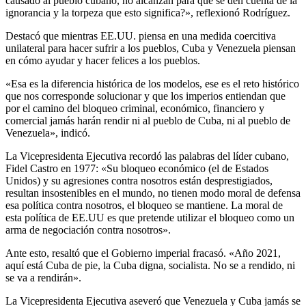
causado al pueblo cubano, no alcanzan para que se den cuenta de la
ignorancia y la torpeza que esto significa?», reflexionó Rodríguez.
Destacó que mientras EE.UU. piensa en una medida coercitiva
unilateral para hacer sufrir a los pueblos, Cuba y Venezuela piensan
en cómo ayudar y hacer felices a los pueblos.
«Esa es la diferencia histórica de los modelos, ese es el reto histórico
que nos corresponde solucionar y que los imperios entiendan que
por el camino del bloqueo criminal, económico, financiero y
comercial jamás harán rendir ni al pueblo de Cuba, ni al pueblo de
Venezuela», indicó.
La Vicepresidenta Ejecutiva recordó las palabras del líder cubano,
Fidel Castro en 1977: «Su bloqueo económico (el de Estados
Unidos) y su agresiones contra nosotros están desprestigiados,
resultan insostenibles en el mundo, no tienen modo moral de defensa
esa política contra nosotros, el bloqueo se mantiene. La moral de
esta política de EE.UU es que pretende utilizar el bloqueo como un
arma de negociación contra nosotros».
Ante esto, resaltó que el Gobierno imperial fracasó. «Año 2021,
aquí está Cuba de pie, la Cuba digna, socialista. No se a rendido, ni
se va a rendirán».
La Vicepresidenta Ejecutiva aseveró que Venezuela y Cuba jamás se