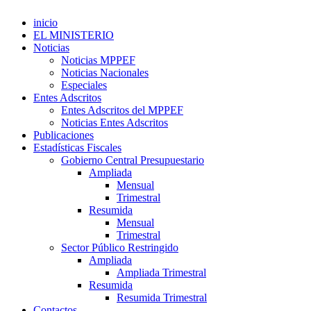
inicio
EL MINISTERIO
Noticias
Noticias MPPEF
Noticias Nacionales
Especiales
Entes Adscritos
Entes Adscritos del MPPEF
Noticias Entes Adscritos
Publicaciones
Estadísticas Fiscales
Gobierno Central Presupuestario
Ampliada
Mensual
Trimestral
Resumida
Mensual
Trimestral
Sector Público Restringido
Ampliada
Ampliada Trimestral
Resumida
Resumida Trimestral
Contactos