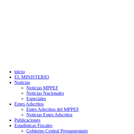
inicio
EL MINISTERIO
Noticias
Noticias MPPEF
Noticias Nacionales
Especiales
Entes Adscritos
Entes Adscritos del MPPEF
Noticias Entes Adscritos
Publicaciones
Estadísticas Fiscales
Gobierno Central Presupuestario