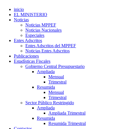
inicio
EL MINISTERIO
Noticias
Noticias MPPEF
Noticias Nacionales
Especiales
Entes Adscritos
Entes Adscritos del MPPEF
Noticias Entes Adscritos
Publicaciones
Estadísticas Fiscales
Gobierno Central Presupuestario
Ampliada
Mensual
Trimestral
Resumida
Mensual
Trimestral
Sector Público Restringido
Ampliada
Ampliada Trimestral
Resumida
Resumida Trimestral
Contactos