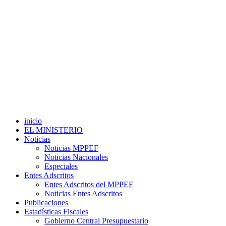
inicio
EL MINISTERIO
Noticias
Noticias MPPEF
Noticias Nacionales
Especiales
Entes Adscritos
Entes Adscritos del MPPEF
Noticias Entes Adscritos
Publicaciones
Estadísticas Fiscales
Gobierno Central Presupuestario