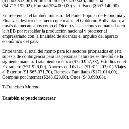
($1.563.353,06), Hidrocarburos ($75.700,00), Industria
($4.715.192,02), Forestal($24.000,00) y Turismo ($553.140,00).
En referencia, el también ministro del Poder Popular de Economía y
Finanzas destacó el esfuerzo que realiza el Gobierno Bolivariano, a
través de mecanismos como el Dicom y las acciones enmarcadas en
la AEB por respaldar la producción nacional y proteger al
empresariado con la finalidad de alcanzar el impulso del aparato
económico del país.
Entre tanto, el total del monto para los sectores priorizados en esta
subasta de contingencia para las personas naturales se dividió de la
siguiente manera: Tratamiento médico ($720.957,33), Estudios en el
Extranjero ($51.926,00), Ahorros en Divisas ($1.811.203,01) Viajes
al Exterior ($1.565.071,70), Remesas Familiares ($171.014,00),
Compras por Internet ($248.628,00), Otros ($43.698,08).
T/Francisco Moreno
También te puede interesar