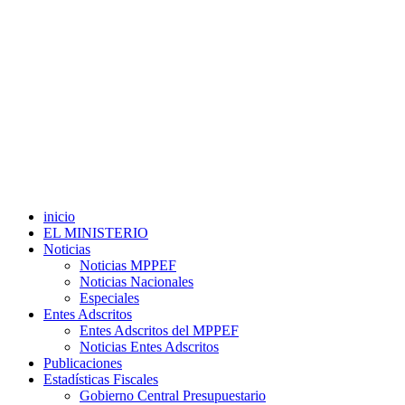
inicio
EL MINISTERIO
Noticias
Noticias MPPEF
Noticias Nacionales
Especiales
Entes Adscritos
Entes Adscritos del MPPEF
Noticias Entes Adscritos
Publicaciones
Estadísticas Fiscales
Gobierno Central Presupuestario