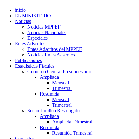
inicio
EL MINISTERIO
Noticias
Noticias MPPEF
Noticias Nacionales
Especiales
Entes Adscritos
Entes Adscritos del MPPEF
Noticias Entes Adscritos
Publicaciones
Estadísticas Fiscales
Gobierno Central Presupuestario
Ampliada
Mensual
Trimestral
Resumida
Mensual
Trimestral
Sector Público Restringido
Ampliada
Ampliada Trimestral
Resumida
Resumida Trimestral
Contactos