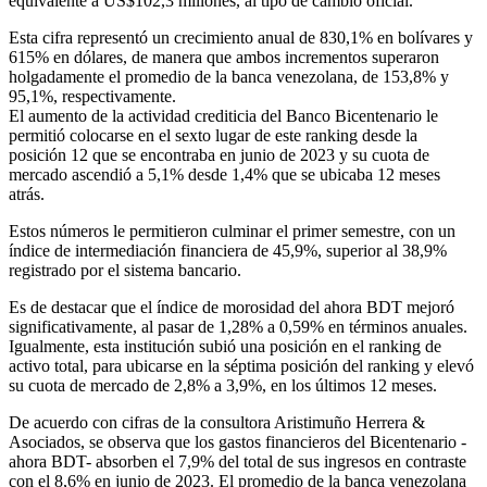
equivalente a US$102,3 millones, al tipo de cambio oficial.
Esta cifra representó un crecimiento anual de 830,1% en bolívares y
615% en dólares, de manera que ambos incrementos superaron
holgadamente el promedio de la banca venezolana, de 153,8% y
95,1%, respectivamente.
El aumento de la actividad crediticia del Banco Bicentenario le
permitió colocarse en el sexto lugar de este ranking desde la
posición 12 que se encontraba en junio de 2023 y su cuota de
mercado ascendió a 5,1% desde 1,4% que se ubicaba 12 meses
atrás.
Estos números le permitieron culminar el primer semestre, con un
índice de intermediación financiera de 45,9%, superior al 38,9%
registrado por el sistema bancario.
Es de destacar que el índice de morosidad del ahora BDT mejoró
significativamente, al pasar de 1,28% a 0,59% en términos anuales.
Igualmente, esta institución subió una posición en el ranking de
activo total, para ubicarse en la séptima posición del ranking y elevó
su cuota de mercado de 2,8% a 3,9%, en los últimos 12 meses.
De acuerdo con cifras de la consultora Aristimuño Herrera &
Asociados, se observa que los gastos financieros del Bicentenario -
ahora BDT- absorben el 7,9% del total de sus ingresos en contraste
con el 8,6% en junio de 2023. El promedio de la banca venezolana