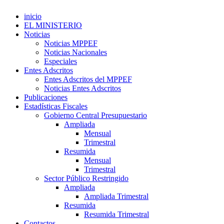
inicio
EL MINISTERIO
Noticias
Noticias MPPEF
Noticias Nacionales
Especiales
Entes Adscritos
Entes Adscritos del MPPEF
Noticias Entes Adscritos
Publicaciones
Estadísticas Fiscales
Gobierno Central Presupuestario
Ampliada
Mensual
Trimestral
Resumida
Mensual
Trimestral
Sector Público Restringido
Ampliada
Ampliada Trimestral
Resumida
Resumida Trimestral
Contactos