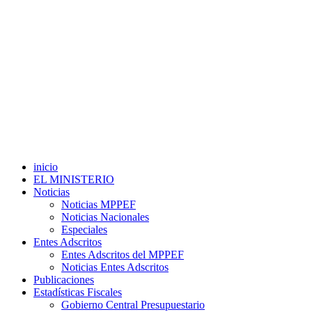
inicio
EL MINISTERIO
Noticias
Noticias MPPEF
Noticias Nacionales
Especiales
Entes Adscritos
Entes Adscritos del MPPEF
Noticias Entes Adscritos
Publicaciones
Estadísticas Fiscales
Gobierno Central Presupuestario