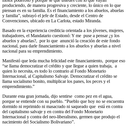
motor poderoso y porque sé que ustedes con lo que vayan
produciendo, de manera progresiva y creciente, lo único en lo que
piensan es en su familia. Es el financiamiento a los abuelos, abuelas
y familia”, subrayó el jefe de Estado, desde el Centro de
Convenciones, ubicado en La Carlota, estado Miranda.
Basado en la experiencia crediticia orientada a los jóvenes, mujeres,
trabajadores, el Mandatario cuestionó: Y me puse a pensar ¿y los
abuelos y abuelas?, por lo que anunció la creación de este fondo
nacional, para darle financiamiento a los abuelos y abuelas a nivel
nacional para su emprendimiento.
Manifestó que leda mucha felicidad este financiamiento, porque eso
“se llama democratizar el crédito y que llegue a quien trabaja, a
quien lo necesita, es todo lo contrario al Fondo Monetario
Internacional, al Capitalismo Salvaje. Democratizar el crédito se
llama socialismo bonito, multiplicar los panes, los peces y el
emprendimiento.”
Durante esta gran jornada, dijo sentirse como pez en el agua,
porque se entiende con su pueblo. “Pueblo que hoy no se encuentra
dormido ni reprimido ni masacrado ni saqueado que está en contra
del capitalismo salvaje y en contra del Fondo Monetario
Internacional y contra del neo-liberalismo, germen que produjo el
nacimiento del Socialismo Bolivariano”.