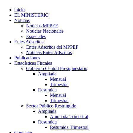
inicio
EL MINISTERIO
Noticias
Noticias MPPEF
Noticias Nacionales
Especiales
Entes Adscritos
Entes Adscritos del MPPEF
Noticias Entes Adscritos
Publicaciones
Estadísticas Fiscales
Gobierno Central Presupuestario
Ampliada
Mensual
Trimestral
Resumida
Mensual
Trimestral
Sector Público Restringido
Ampliada
Ampliada Trimestral
Resumida
Resumida Trimestral
Contactos