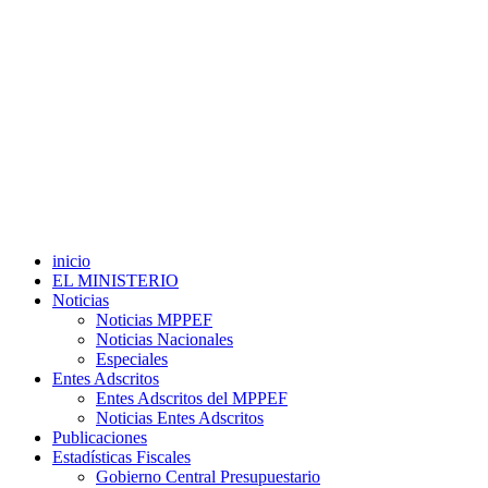
inicio
EL MINISTERIO
Noticias
Noticias MPPEF
Noticias Nacionales
Especiales
Entes Adscritos
Entes Adscritos del MPPEF
Noticias Entes Adscritos
Publicaciones
Estadísticas Fiscales
Gobierno Central Presupuestario