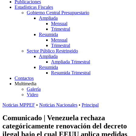
Publicaciones
Estadísticas Fiscales
Gobierno Central Presupuestario
Ampliada
Mensual
Trimestral
Resumida
Mensual
Trimestral
Sector Público Restringido
Ampliada
Ampliada Trimestral
Resumida
Resumida Trimestral
Contactos
Multimedia
Galería
Video
Noticias MPPEF
•
Noticias Nacionales
•
Principal
Comunicado | Venezuela rechaza
categóricamente renovación del decreto
ilegal bajo el cual EEUU aplica medidas