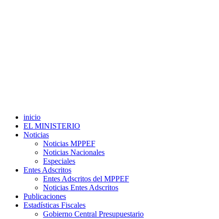
inicio
EL MINISTERIO
Noticias
Noticias MPPEF
Noticias Nacionales
Especiales
Entes Adscritos
Entes Adscritos del MPPEF
Noticias Entes Adscritos
Publicaciones
Estadísticas Fiscales
Gobierno Central Presupuestario