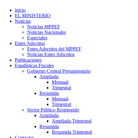
inicio
EL MINISTERIO
Noticias
Noticias MPPEF
Noticias Nacionales
Especiales
Entes Adscritos
Entes Adscritos del MPPEF
Noticias Entes Adscritos
Publicaciones
Estadísticas Fiscales
Gobierno Central Presupuestario
Ampliada
Mensual
Trimestral
Resumida
Mensual
Trimestral
Sector Público Restringido
Ampliada
Ampliada Trimestral
Resumida
Resumida Trimestral
Contactos