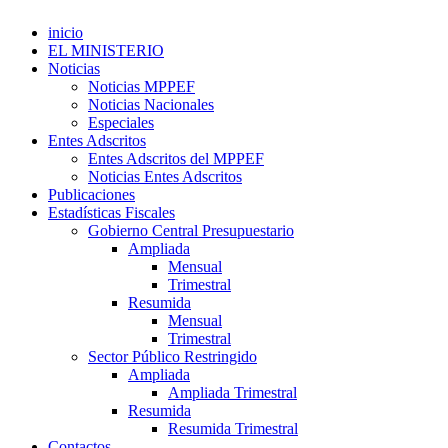
inicio
EL MINISTERIO
Noticias
Noticias MPPEF
Noticias Nacionales
Especiales
Entes Adscritos
Entes Adscritos del MPPEF
Noticias Entes Adscritos
Publicaciones
Estadísticas Fiscales
Gobierno Central Presupuestario
Ampliada
Mensual
Trimestral
Resumida
Mensual
Trimestral
Sector Público Restringido
Ampliada
Ampliada Trimestral
Resumida
Resumida Trimestral
Contactos