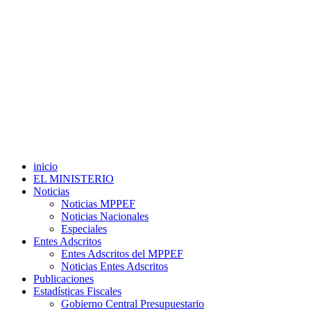
inicio
EL MINISTERIO
Noticias
Noticias MPPEF
Noticias Nacionales
Especiales
Entes Adscritos
Entes Adscritos del MPPEF
Noticias Entes Adscritos
Publicaciones
Estadísticas Fiscales
Gobierno Central Presupuestario