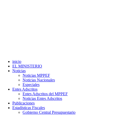
inicio
EL MINISTERIO
Noticias
Noticias MPPEF
Noticias Nacionales
Especiales
Entes Adscritos
Entes Adscritos del MPPEF
Noticias Entes Adscritos
Publicaciones
Estadísticas Fiscales
Gobierno Central Presupuestario