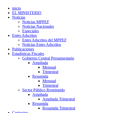
inicio
EL MINISTERIO
Noticias
Noticias MPPEF
Noticias Nacionales
Especiales
Entes Adscritos
Entes Adscritos del MPPEF
Noticias Entes Adscritos
Publicaciones
Estadísticas Fiscales
Gobierno Central Presupuestario
Ampliada
Mensual
Trimestral
Resumida
Mensual
Trimestral
Sector Público Restringido
Ampliada
Ampliada Trimestral
Resumida
Resumida Trimestral
Contactos