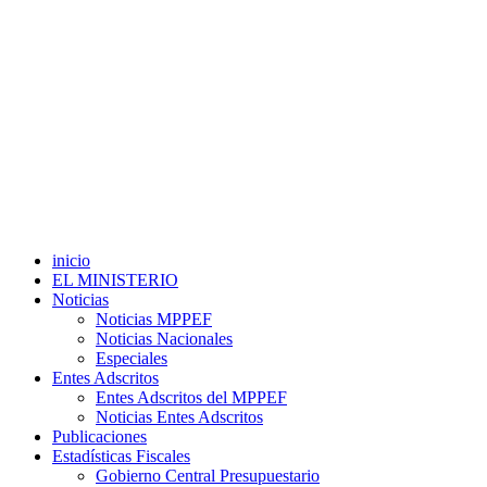
inicio
EL MINISTERIO
Noticias
Noticias MPPEF
Noticias Nacionales
Especiales
Entes Adscritos
Entes Adscritos del MPPEF
Noticias Entes Adscritos
Publicaciones
Estadísticas Fiscales
Gobierno Central Presupuestario