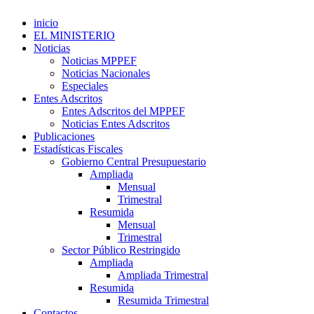
inicio
EL MINISTERIO
Noticias
Noticias MPPEF
Noticias Nacionales
Especiales
Entes Adscritos
Entes Adscritos del MPPEF
Noticias Entes Adscritos
Publicaciones
Estadísticas Fiscales
Gobierno Central Presupuestario
Ampliada
Mensual
Trimestral
Resumida
Mensual
Trimestral
Sector Público Restringido
Ampliada
Ampliada Trimestral
Resumida
Resumida Trimestral
Contactos