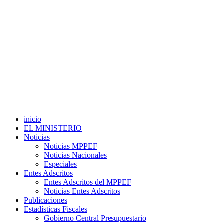
inicio
EL MINISTERIO
Noticias
Noticias MPPEF
Noticias Nacionales
Especiales
Entes Adscritos
Entes Adscritos del MPPEF
Noticias Entes Adscritos
Publicaciones
Estadísticas Fiscales
Gobierno Central Presupuestario