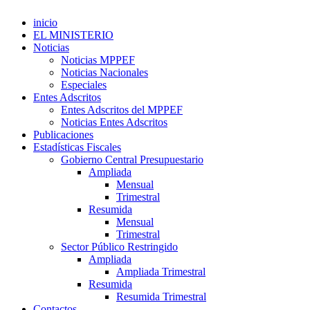
inicio
EL MINISTERIO
Noticias
Noticias MPPEF
Noticias Nacionales
Especiales
Entes Adscritos
Entes Adscritos del MPPEF
Noticias Entes Adscritos
Publicaciones
Estadísticas Fiscales
Gobierno Central Presupuestario
Ampliada
Mensual
Trimestral
Resumida
Mensual
Trimestral
Sector Público Restringido
Ampliada
Ampliada Trimestral
Resumida
Resumida Trimestral
Contactos