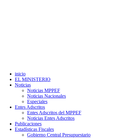
inicio
EL MINISTERIO
Noticias
Noticias MPPEF
Noticias Nacionales
Especiales
Entes Adscritos
Entes Adscritos del MPPEF
Noticias Entes Adscritos
Publicaciones
Estadísticas Fiscales
Gobierno Central Presupuestario