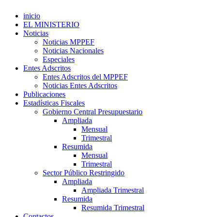
inicio
EL MINISTERIO
Noticias
Noticias MPPEF
Noticias Nacionales
Especiales
Entes Adscritos
Entes Adscritos del MPPEF
Noticias Entes Adscritos
Publicaciones
Estadísticas Fiscales
Gobierno Central Presupuestario
Ampliada
Mensual
Trimestral
Resumida
Mensual
Trimestral
Sector Público Restringido
Ampliada
Ampliada Trimestral
Resumida
Resumida Trimestral
Contactos