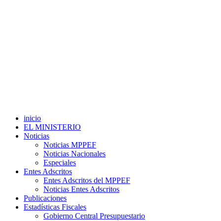
inicio
EL MINISTERIO
Noticias
Noticias MPPEF
Noticias Nacionales
Especiales
Entes Adscritos
Entes Adscritos del MPPEF
Noticias Entes Adscritos
Publicaciones
Estadísticas Fiscales
Gobierno Central Presupuestario