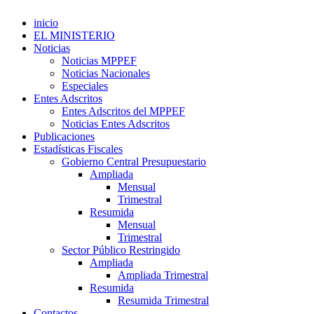
inicio
EL MINISTERIO
Noticias
Noticias MPPEF
Noticias Nacionales
Especiales
Entes Adscritos
Entes Adscritos del MPPEF
Noticias Entes Adscritos
Publicaciones
Estadísticas Fiscales
Gobierno Central Presupuestario
Ampliada
Mensual
Trimestral
Resumida
Mensual
Trimestral
Sector Público Restringido
Ampliada
Ampliada Trimestral
Resumida
Resumida Trimestral
Contactos