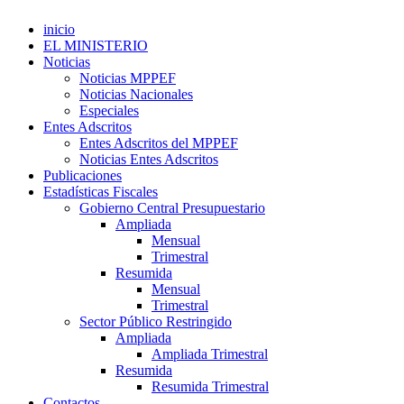
inicio
EL MINISTERIO
Noticias
Noticias MPPEF
Noticias Nacionales
Especiales
Entes Adscritos
Entes Adscritos del MPPEF
Noticias Entes Adscritos
Publicaciones
Estadísticas Fiscales
Gobierno Central Presupuestario
Ampliada
Mensual
Trimestral
Resumida
Mensual
Trimestral
Sector Público Restringido
Ampliada
Ampliada Trimestral
Resumida
Resumida Trimestral
Contactos