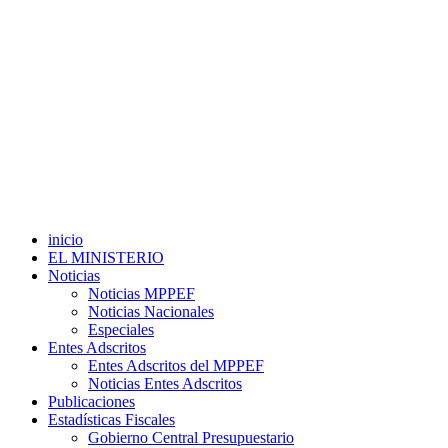
inicio
EL MINISTERIO
Noticias
Noticias MPPEF
Noticias Nacionales
Especiales
Entes Adscritos
Entes Adscritos del MPPEF
Noticias Entes Adscritos
Publicaciones
Estadísticas Fiscales
Gobierno Central Presupuestario