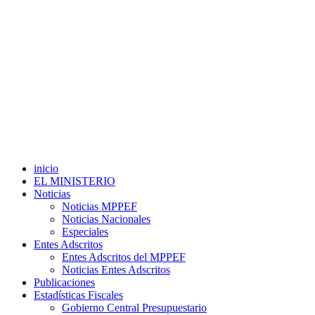
inicio
EL MINISTERIO
Noticias
Noticias MPPEF
Noticias Nacionales
Especiales
Entes Adscritos
Entes Adscritos del MPPEF
Noticias Entes Adscritos
Publicaciones
Estadísticas Fiscales
Gobierno Central Presupuestario