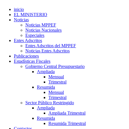
inicio
EL MINISTERIO
Noticias
Noticias MPPEF
Noticias Nacionales
Especiales
Entes Adscritos
Entes Adscritos del MPPEF
Noticias Entes Adscritos
Publicaciones
Estadísticas Fiscales
Gobierno Central Presupuestario
Ampliada
Mensual
Trimestral
Resumida
Mensual
Trimestral
Sector Público Restringido
Ampliada
Ampliada Trimestral
Resumida
Resumida Trimestral
Contactos