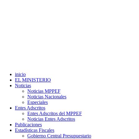
inicio
EL MINISTERIO
Noticias
Noticias MPPEF
Noticias Nacionales
Especiales
Entes Adscritos
Entes Adscritos del MPPEF
Noticias Entes Adscritos
Publicaciones
Estadísticas Fiscales
Gobierno Central Presupuestario