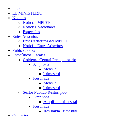
inicio
EL MINISTERIO
Noticias
Noticias MPPEF
Noticias Nacionales
Especiales
Entes Adscritos
Entes Adscritos del MPPEF
Noticias Entes Adscritos
Publicaciones
Estadísticas Fiscales
Gobierno Central Presupuestario
Ampliada
Mensual
Trimestral
Resumida
Mensual
Trimestral
Sector Público Restringido
Ampliada
Ampliada Trimestral
Resumida
Resumida Trimestral
Contactos