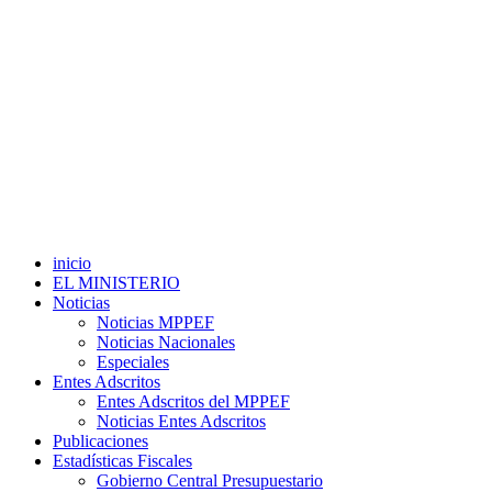
inicio
EL MINISTERIO
Noticias
Noticias MPPEF
Noticias Nacionales
Especiales
Entes Adscritos
Entes Adscritos del MPPEF
Noticias Entes Adscritos
Publicaciones
Estadísticas Fiscales
Gobierno Central Presupuestario