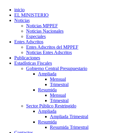
inicio
EL MINISTERIO
Noticias
Noticias MPPEF
Noticias Nacionales
Especiales
Entes Adscritos
Entes Adscritos del MPPEF
Noticias Entes Adscritos
Publicaciones
Estadísticas Fiscales
Gobierno Central Presupuestario
Ampliada
Mensual
Trimestral
Resumida
Mensual
Trimestral
Sector Público Restringido
Ampliada
Ampliada Trimestral
Resumida
Resumida Trimestral
Contactos