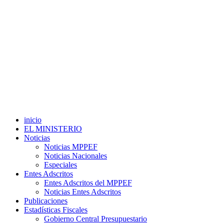
inicio
EL MINISTERIO
Noticias
Noticias MPPEF
Noticias Nacionales
Especiales
Entes Adscritos
Entes Adscritos del MPPEF
Noticias Entes Adscritos
Publicaciones
Estadísticas Fiscales
Gobierno Central Presupuestario