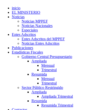
inicio
EL MINISTERIO
Noticias
Noticias MPPEF
Noticias Nacionales
Especiales
Entes Adscritos
Entes Adscritos del MPPEF
Noticias Entes Adscritos
Publicaciones
Estadísticas Fiscales
Gobierno Central Presupuestario
Ampliada
Mensual
Trimestral
Resumida
Mensual
Trimestral
Sector Público Restringido
Ampliada
Ampliada Trimestral
Resumida
Resumida Trimestral
Contactos