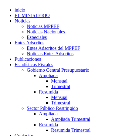
inicio
EL MINISTERIO
Noticias
Noticias MPPEF
Noticias Nacionales
Especiales
Entes Adscritos
Entes Adscritos del MPPEF
Noticias Entes Adscritos
Publicaciones
Estadísticas Fiscales
Gobierno Central Presupuestario
Ampliada
Mensual
Trimestral
Resumida
Mensual
Trimestral
Sector Público Restringido
Ampliada
Ampliada Trimestral
Resumida
Resumida Trimestral
Contactos