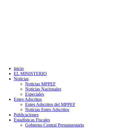
inicio
EL MINISTERIO
Noticias
Noticias MPPEF
Noticias Nacionales
Especiales
Entes Adscritos
Entes Adscritos del MPPEF
Noticias Entes Adscritos
Publicaciones
Estadísticas Fiscales
Gobierno Central Presupuestario