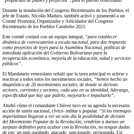
“propuestas de planes y proyectos”
, para el pueblo venezolano.
Durante la instalación del Congreso Bicentenario de los Pueblos, el
jefe de Estado, Nicolás Maduro, también activó y juramentó a un
Comité Promotor, Organizador y Articulador del Congreso
Bicentenario de los Pueblos Carabobo 2021.
Este comité contará con un equipo integral,
“para establecer
dinámica de convocatorias a escala nacional, para dar respuesta
como proyectos de leyes para la Asamblea Nacional, políticas de
inmediata aplicación del Gobierno Bolivariano para la
recuperación económica, mejoría de la educación, salud y servicios
públicos”.
El Mandatario venezolano señaló que la tarea principal es activar y
reactivar a todos estos los movimientos sociales,
“hemos hecho un
diagnóstico de 26 movimientos sociales, de donde se derivan
sectores, corrientes y sectores, cada uno en su identidad, liderazgo,
especificidad que hay que pulirlo, mejorarlo e impulsarlo”
.
Aludió cómo el comandante Chávez tuvo en su agenda la necesaria
acción de unión nacional, cívico- militar y popular.
“Si los enemigos
imperialistas llegaran a ver un solo día la posibilidad de división
del Movimiento Popular de la Revolución, vendrían a darnos un
zarpazo definitivo para acabar con la Revolución, no tengan dudas
de eso, un país asediado, atacado, sancionado, perseguido. Un