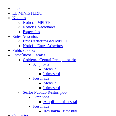
inicio
EL MINISTERIO
Noticias
Noticias MPPEF
Noticias Nacionales
Especiales
Entes Adscritos
Entes Adscritos del MPPEF
Noticias Entes Adscritos
Publicaciones
Estadísticas Fiscales
Gobierno Central Presupuestario
Ampliada
Mensual
Trimestral
Resumida
Mensual
Trimestral
Sector Público Restringido
Ampliada
Ampliada Trimestral
Resumida
Resumida Trimestral
Contactos