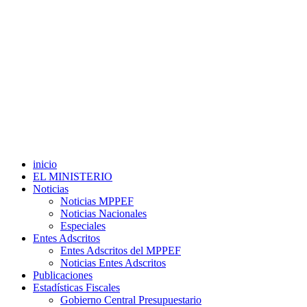
inicio
EL MINISTERIO
Noticias
Noticias MPPEF
Noticias Nacionales
Especiales
Entes Adscritos
Entes Adscritos del MPPEF
Noticias Entes Adscritos
Publicaciones
Estadísticas Fiscales
Gobierno Central Presupuestario