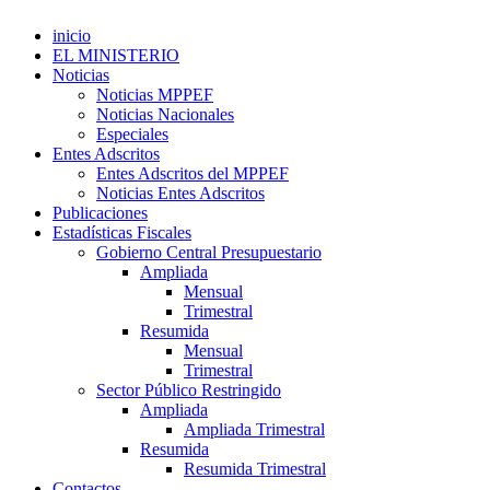
inicio
EL MINISTERIO
Noticias
Noticias MPPEF
Noticias Nacionales
Especiales
Entes Adscritos
Entes Adscritos del MPPEF
Noticias Entes Adscritos
Publicaciones
Estadísticas Fiscales
Gobierno Central Presupuestario
Ampliada
Mensual
Trimestral
Resumida
Mensual
Trimestral
Sector Público Restringido
Ampliada
Ampliada Trimestral
Resumida
Resumida Trimestral
Contactos