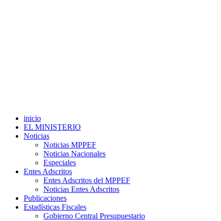
inicio
EL MINISTERIO
Noticias
Noticias MPPEF
Noticias Nacionales
Especiales
Entes Adscritos
Entes Adscritos del MPPEF
Noticias Entes Adscritos
Publicaciones
Estadísticas Fiscales
Gobierno Central Presupuestario