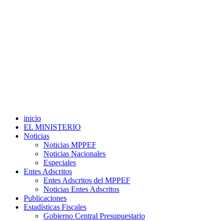
inicio
EL MINISTERIO
Noticias
Noticias MPPEF
Noticias Nacionales
Especiales
Entes Adscritos
Entes Adscritos del MPPEF
Noticias Entes Adscritos
Publicaciones
Estadísticas Fiscales
Gobierno Central Presupuestario