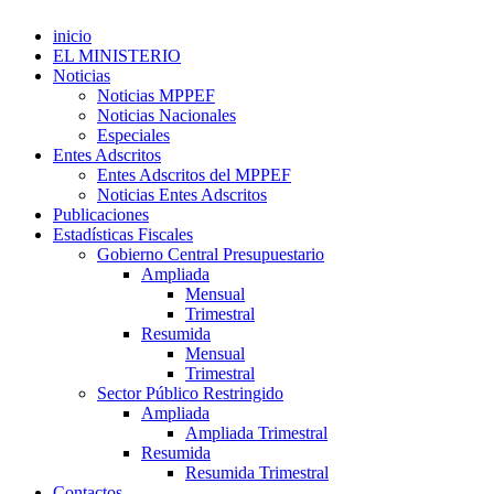
inicio
EL MINISTERIO
Noticias
Noticias MPPEF
Noticias Nacionales
Especiales
Entes Adscritos
Entes Adscritos del MPPEF
Noticias Entes Adscritos
Publicaciones
Estadísticas Fiscales
Gobierno Central Presupuestario
Ampliada
Mensual
Trimestral
Resumida
Mensual
Trimestral
Sector Público Restringido
Ampliada
Ampliada Trimestral
Resumida
Resumida Trimestral
Contactos