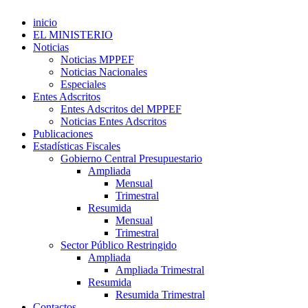
inicio
EL MINISTERIO
Noticias
Noticias MPPEF
Noticias Nacionales
Especiales
Entes Adscritos
Entes Adscritos del MPPEF
Noticias Entes Adscritos
Publicaciones
Estadísticas Fiscales
Gobierno Central Presupuestario
Ampliada
Mensual
Trimestral
Resumida
Mensual
Trimestral
Sector Público Restringido
Ampliada
Ampliada Trimestral
Resumida
Resumida Trimestral
Contactos