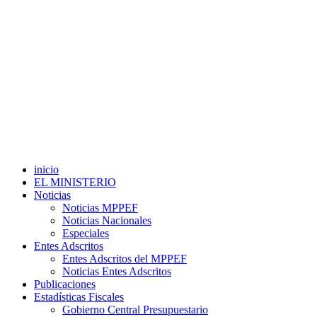
inicio
EL MINISTERIO
Noticias
Noticias MPPEF
Noticias Nacionales
Especiales
Entes Adscritos
Entes Adscritos del MPPEF
Noticias Entes Adscritos
Publicaciones
Estadísticas Fiscales
Gobierno Central Presupuestario