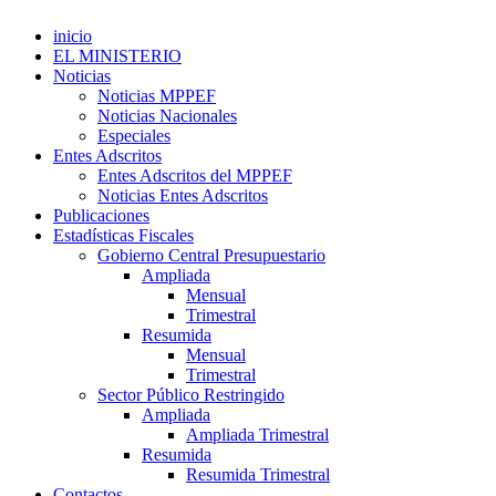
inicio
EL MINISTERIO
Noticias
Noticias MPPEF
Noticias Nacionales
Especiales
Entes Adscritos
Entes Adscritos del MPPEF
Noticias Entes Adscritos
Publicaciones
Estadísticas Fiscales
Gobierno Central Presupuestario
Ampliada
Mensual
Trimestral
Resumida
Mensual
Trimestral
Sector Público Restringido
Ampliada
Ampliada Trimestral
Resumida
Resumida Trimestral
Contactos