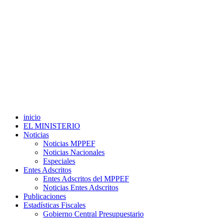
inicio
EL MINISTERIO
Noticias
Noticias MPPEF
Noticias Nacionales
Especiales
Entes Adscritos
Entes Adscritos del MPPEF
Noticias Entes Adscritos
Publicaciones
Estadísticas Fiscales
Gobierno Central Presupuestario