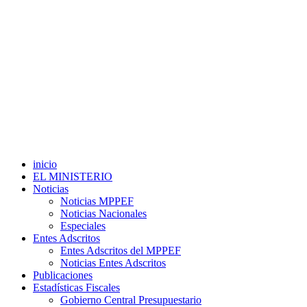
inicio
EL MINISTERIO
Noticias
Noticias MPPEF
Noticias Nacionales
Especiales
Entes Adscritos
Entes Adscritos del MPPEF
Noticias Entes Adscritos
Publicaciones
Estadísticas Fiscales
Gobierno Central Presupuestario