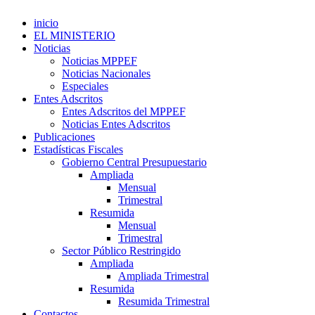
inicio
EL MINISTERIO
Noticias
Noticias MPPEF
Noticias Nacionales
Especiales
Entes Adscritos
Entes Adscritos del MPPEF
Noticias Entes Adscritos
Publicaciones
Estadísticas Fiscales
Gobierno Central Presupuestario
Ampliada
Mensual
Trimestral
Resumida
Mensual
Trimestral
Sector Público Restringido
Ampliada
Ampliada Trimestral
Resumida
Resumida Trimestral
Contactos