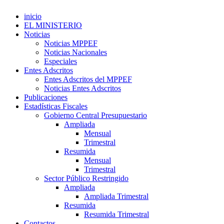
inicio
EL MINISTERIO
Noticias
Noticias MPPEF
Noticias Nacionales
Especiales
Entes Adscritos
Entes Adscritos del MPPEF
Noticias Entes Adscritos
Publicaciones
Estadísticas Fiscales
Gobierno Central Presupuestario
Ampliada
Mensual
Trimestral
Resumida
Mensual
Trimestral
Sector Público Restringido
Ampliada
Ampliada Trimestral
Resumida
Resumida Trimestral
Contactos