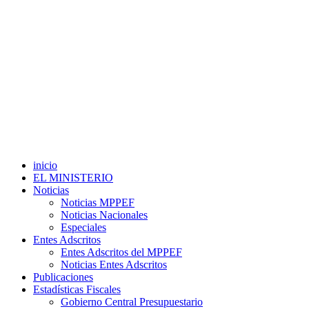
inicio
EL MINISTERIO
Noticias
Noticias MPPEF
Noticias Nacionales
Especiales
Entes Adscritos
Entes Adscritos del MPPEF
Noticias Entes Adscritos
Publicaciones
Estadísticas Fiscales
Gobierno Central Presupuestario