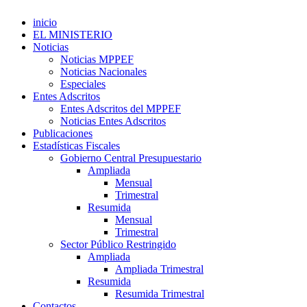
inicio
EL MINISTERIO
Noticias
Noticias MPPEF
Noticias Nacionales
Especiales
Entes Adscritos
Entes Adscritos del MPPEF
Noticias Entes Adscritos
Publicaciones
Estadísticas Fiscales
Gobierno Central Presupuestario
Ampliada
Mensual
Trimestral
Resumida
Mensual
Trimestral
Sector Público Restringido
Ampliada
Ampliada Trimestral
Resumida
Resumida Trimestral
Contactos