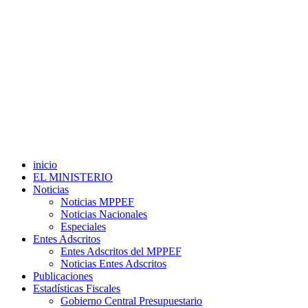
inicio
EL MINISTERIO
Noticias
Noticias MPPEF
Noticias Nacionales
Especiales
Entes Adscritos
Entes Adscritos del MPPEF
Noticias Entes Adscritos
Publicaciones
Estadísticas Fiscales
Gobierno Central Presupuestario