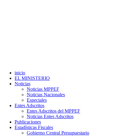
inicio
EL MINISTERIO
Noticias
Noticias MPPEF
Noticias Nacionales
Especiales
Entes Adscritos
Entes Adscritos del MPPEF
Noticias Entes Adscritos
Publicaciones
Estadísticas Fiscales
Gobierno Central Presupuestario