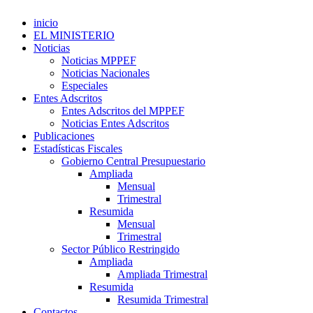
inicio
EL MINISTERIO
Noticias
Noticias MPPEF
Noticias Nacionales
Especiales
Entes Adscritos
Entes Adscritos del MPPEF
Noticias Entes Adscritos
Publicaciones
Estadísticas Fiscales
Gobierno Central Presupuestario
Ampliada
Mensual
Trimestral
Resumida
Mensual
Trimestral
Sector Público Restringido
Ampliada
Ampliada Trimestral
Resumida
Resumida Trimestral
Contactos