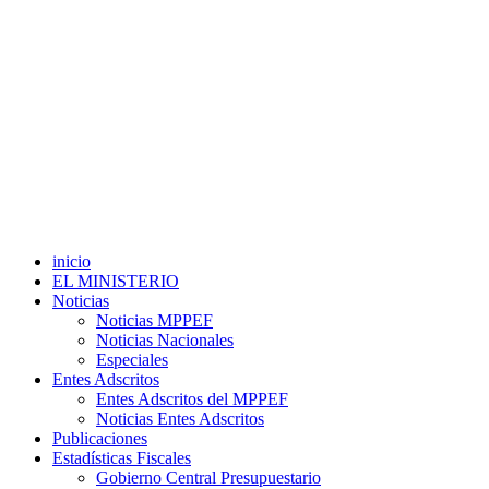
inicio
EL MINISTERIO
Noticias
Noticias MPPEF
Noticias Nacionales
Especiales
Entes Adscritos
Entes Adscritos del MPPEF
Noticias Entes Adscritos
Publicaciones
Estadísticas Fiscales
Gobierno Central Presupuestario