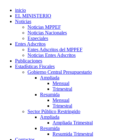
inicio
EL MINISTERIO
Noticias
Noticias MPPEF
Noticias Nacionales
Especiales
Entes Adscritos
Entes Adscritos del MPPEF
Noticias Entes Adscritos
Publicaciones
Estadísticas Fiscales
Gobierno Central Presupuestario
Ampliada
Mensual
Trimestral
Resumida
Mensual
Trimestral
Sector Público Restringido
Ampliada
Ampliada Trimestral
Resumida
Resumida Trimestral
Contactos