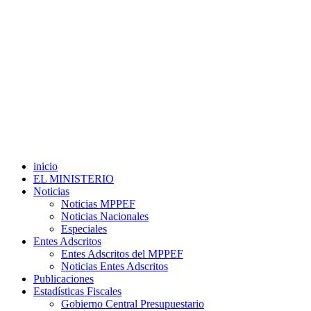
inicio
EL MINISTERIO
Noticias
Noticias MPPEF
Noticias Nacionales
Especiales
Entes Adscritos
Entes Adscritos del MPPEF
Noticias Entes Adscritos
Publicaciones
Estadísticas Fiscales
Gobierno Central Presupuestario