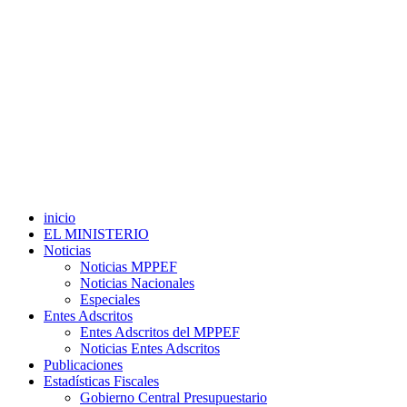
inicio
EL MINISTERIO
Noticias
Noticias MPPEF
Noticias Nacionales
Especiales
Entes Adscritos
Entes Adscritos del MPPEF
Noticias Entes Adscritos
Publicaciones
Estadísticas Fiscales
Gobierno Central Presupuestario