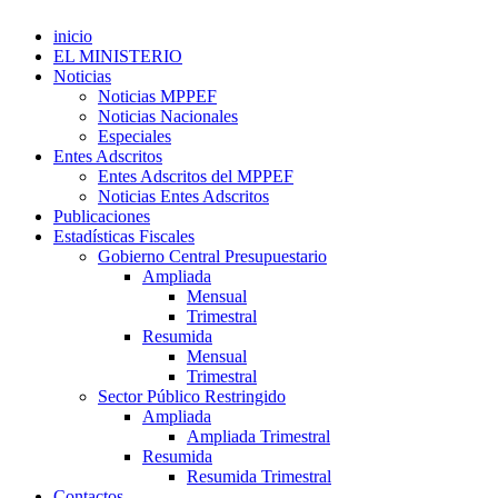
inicio
EL MINISTERIO
Noticias
Noticias MPPEF
Noticias Nacionales
Especiales
Entes Adscritos
Entes Adscritos del MPPEF
Noticias Entes Adscritos
Publicaciones
Estadísticas Fiscales
Gobierno Central Presupuestario
Ampliada
Mensual
Trimestral
Resumida
Mensual
Trimestral
Sector Público Restringido
Ampliada
Ampliada Trimestral
Resumida
Resumida Trimestral
Contactos