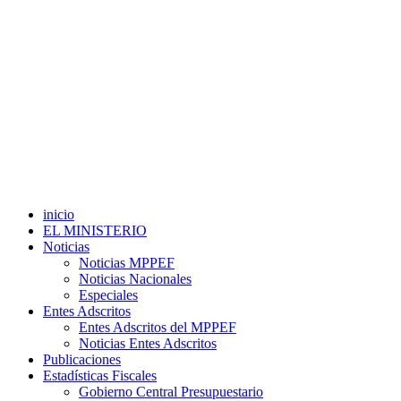
inicio
EL MINISTERIO
Noticias
Noticias MPPEF
Noticias Nacionales
Especiales
Entes Adscritos
Entes Adscritos del MPPEF
Noticias Entes Adscritos
Publicaciones
Estadísticas Fiscales
Gobierno Central Presupuestario