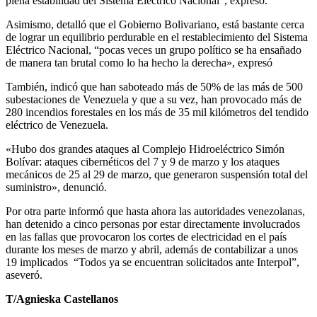
plena estabilidad del Sistema Eléctrico Nacional”, expresó.
Asimismo, detalló que el Gobierno Bolivariano, está bastante cerca
de lograr un equilibrio perdurable en el restablecimiento del Sistema
Eléctrico Nacional, “pocas veces un grupo político se ha ensañado
de manera tan brutal como lo ha hecho la derecha», expresó
También, indicó que han saboteado más de 50% de las más de 500
subestaciones de Venezuela y que a su vez, han provocado más de
280 incendios forestales en los más de 35 mil kilómetros del tendido
eléctrico de Venezuela.
«Hubo dos grandes ataques al Complejo Hidroeléctrico Simón
Bolívar: ataques cibernéticos del 7 y 9 de marzo y los ataques
mecánicos de 25 al 29 de marzo, que generaron suspensión total del
suministro», denunció.
Por otra parte informó que hasta ahora las autoridades venezolanas,
han detenido a cinco personas por estar directamente involucrados
en las fallas que provocaron los cortes de electricidad en el país
durante los meses de marzo y abril, además de contabilizar a unos
19 implicados “Todos ya se encuentran solicitados ante Interpol”,
aseveró.
T/Agnieska Castellanos