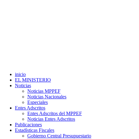
inicio
EL MINISTERIO
Noticias
Noticias MPPEF
Noticias Nacionales
Especiales
Entes Adscritos
Entes Adscritos del MPPEF
Noticias Entes Adscritos
Publicaciones
Estadísticas Fiscales
Gobierno Central Presupuestario