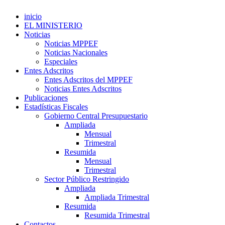
inicio
EL MINISTERIO
Noticias
Noticias MPPEF
Noticias Nacionales
Especiales
Entes Adscritos
Entes Adscritos del MPPEF
Noticias Entes Adscritos
Publicaciones
Estadísticas Fiscales
Gobierno Central Presupuestario
Ampliada
Mensual
Trimestral
Resumida
Mensual
Trimestral
Sector Público Restringido
Ampliada
Ampliada Trimestral
Resumida
Resumida Trimestral
Contactos