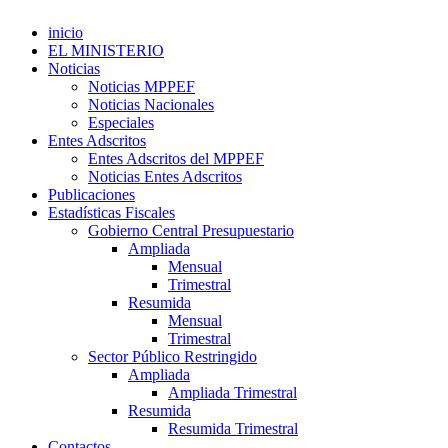
inicio
EL MINISTERIO
Noticias
Noticias MPPEF
Noticias Nacionales
Especiales
Entes Adscritos
Entes Adscritos del MPPEF
Noticias Entes Adscritos
Publicaciones
Estadísticas Fiscales
Gobierno Central Presupuestario
Ampliada
Mensual
Trimestral
Resumida
Mensual
Trimestral
Sector Público Restringido
Ampliada
Ampliada Trimestral
Resumida
Resumida Trimestral
Contactos