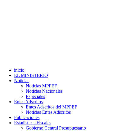
inicio
EL MINISTERIO
Noticias
Noticias MPPEF
Noticias Nacionales
Especiales
Entes Adscritos
Entes Adscritos del MPPEF
Noticias Entes Adscritos
Publicaciones
Estadísticas Fiscales
Gobierno Central Presupuestario