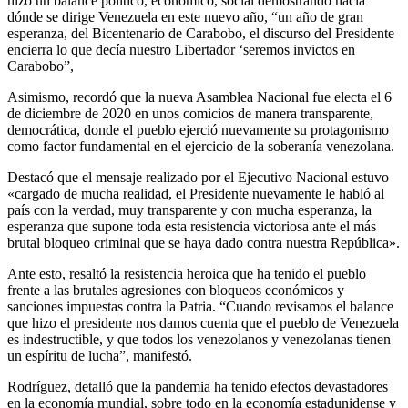
hizo un balance político, económico, social demostrando hacia
dónde se dirige Venezuela en este nuevo año, “un año de gran
esperanza, del Bicentenario de Carabobo, el discurso del Presidente
encierra lo que decía nuestro Libertador ‘seremos invictos en
Carabobo”,
Asimismo, recordó que la nueva Asamblea Nacional fue electa el 6
de diciembre de 2020 en unos comicios de manera transparente,
democrática, donde el pueblo ejerció nuevamente su protagonismo
como factor fundamental en el ejercicio de la soberanía venezolana.
Destacó que el mensaje realizado por el Ejecutivo Nacional estuvo
«cargado de mucha realidad, el Presidente nuevamente le habló al
país con la verdad, muy transparente y con mucha esperanza, la
esperanza que supone toda esta resistencia victoriosa ante el más
brutal bloqueo criminal que se haya dado contra nuestra República».
Ante esto, resaltó la resistencia heroica que ha tenido el pueblo
frente a las brutales agresiones con bloqueos económicos y
sanciones impuestas contra la Patria. “Cuando revisamos el balance
que hizo el presidente nos damos cuenta que el pueblo de Venezuela
es indestructible, y que todos los venezolanos y venezolanas tienen
un espíritu de lucha”, manifestó.
Rodríguez, detalló que la pandemia ha tenido efectos devastadores
en la economía mundial, sobre todo en la economía estadunidense y