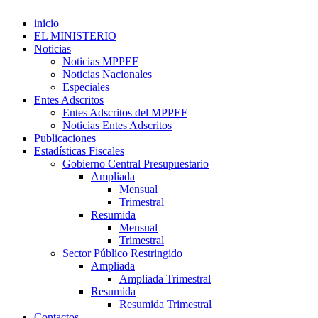
inicio
EL MINISTERIO
Noticias
Noticias MPPEF
Noticias Nacionales
Especiales
Entes Adscritos
Entes Adscritos del MPPEF
Noticias Entes Adscritos
Publicaciones
Estadísticas Fiscales
Gobierno Central Presupuestario
Ampliada
Mensual
Trimestral
Resumida
Mensual
Trimestral
Sector Público Restringido
Ampliada
Ampliada Trimestral
Resumida
Resumida Trimestral
Contactos