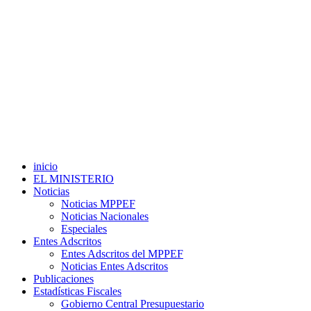
inicio
EL MINISTERIO
Noticias
Noticias MPPEF
Noticias Nacionales
Especiales
Entes Adscritos
Entes Adscritos del MPPEF
Noticias Entes Adscritos
Publicaciones
Estadísticas Fiscales
Gobierno Central Presupuestario