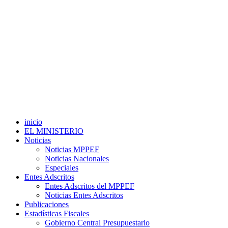
inicio
EL MINISTERIO
Noticias
Noticias MPPEF
Noticias Nacionales
Especiales
Entes Adscritos
Entes Adscritos del MPPEF
Noticias Entes Adscritos
Publicaciones
Estadísticas Fiscales
Gobierno Central Presupuestario