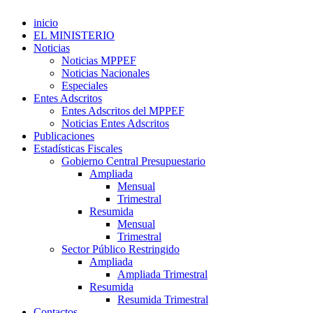
inicio
EL MINISTERIO
Noticias
Noticias MPPEF
Noticias Nacionales
Especiales
Entes Adscritos
Entes Adscritos del MPPEF
Noticias Entes Adscritos
Publicaciones
Estadísticas Fiscales
Gobierno Central Presupuestario
Ampliada
Mensual
Trimestral
Resumida
Mensual
Trimestral
Sector Público Restringido
Ampliada
Ampliada Trimestral
Resumida
Resumida Trimestral
Contactos