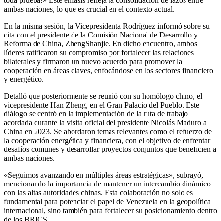
toda prueba!» Este énfasis refleja la consolidación de lazos entre
ambas naciones, lo que es crucial en el contexto actual.
En la misma sesión, la Vicepresidenta Rodríguez informó sobre su
cita con el presidente de la Comisión Nacional de Desarrollo y
Reforma de China, ZhengShanjie. En dicho encuentro, ambos
líderes ratificaron su compromiso por fortalecer las relaciones
bilaterales y firmaron un nuevo acuerdo para promover la
cooperación en áreas claves, enfocándose en los sectores financiero
y energético.
Detalló que posteriormente se reunió con su homólogo chino, el
vicepresidente Han Zheng, en el Gran Palacio del Pueblo. Este
diálogo se centró en la implementación de la ruta de trabajo
acordada durante la visita oficial del presidente Nicolás Maduro a
China en 2023. Se abordaron temas relevantes como el refuerzo de
la cooperación energética y financiera, con el objetivo de enfrentar
desafíos comunes y desarrollar proyectos conjuntos que beneficien a
ambas naciones.
«Seguimos avanzando en múltiples áreas estratégicas», subrayó,
mencionando la importancia de mantener un intercambio dinámico
con las altas autoridades chinas. Esta colaboración no solo es
fundamental para potenciar el papel de Venezuela en la geopolítica
internacional, sino también para fortalecer su posicionamiento dentro
de los BRICS.