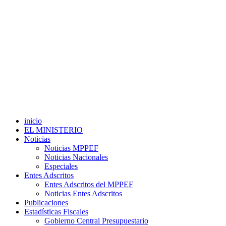
inicio
EL MINISTERIO
Noticias
Noticias MPPEF
Noticias Nacionales
Especiales
Entes Adscritos
Entes Adscritos del MPPEF
Noticias Entes Adscritos
Publicaciones
Estadísticas Fiscales
Gobierno Central Presupuestario