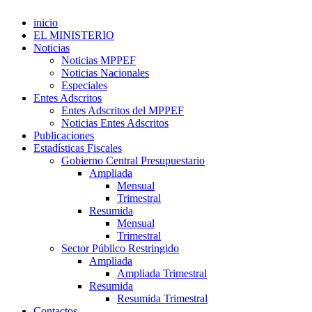
inicio
EL MINISTERIO
Noticias
Noticias MPPEF
Noticias Nacionales
Especiales
Entes Adscritos
Entes Adscritos del MPPEF
Noticias Entes Adscritos
Publicaciones
Estadísticas Fiscales
Gobierno Central Presupuestario
Ampliada
Mensual
Trimestral
Resumida
Mensual
Trimestral
Sector Público Restringido
Ampliada
Ampliada Trimestral
Resumida
Resumida Trimestral
Contactos