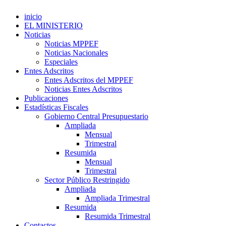
inicio
EL MINISTERIO
Noticias
Noticias MPPEF
Noticias Nacionales
Especiales
Entes Adscritos
Entes Adscritos del MPPEF
Noticias Entes Adscritos
Publicaciones
Estadísticas Fiscales
Gobierno Central Presupuestario
Ampliada
Mensual
Trimestral
Resumida
Mensual
Trimestral
Sector Público Restringido
Ampliada
Ampliada Trimestral
Resumida
Resumida Trimestral
Contactos