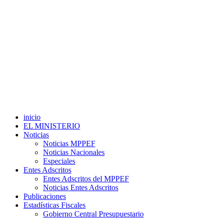
inicio
EL MINISTERIO
Noticias
Noticias MPPEF
Noticias Nacionales
Especiales
Entes Adscritos
Entes Adscritos del MPPEF
Noticias Entes Adscritos
Publicaciones
Estadísticas Fiscales
Gobierno Central Presupuestario