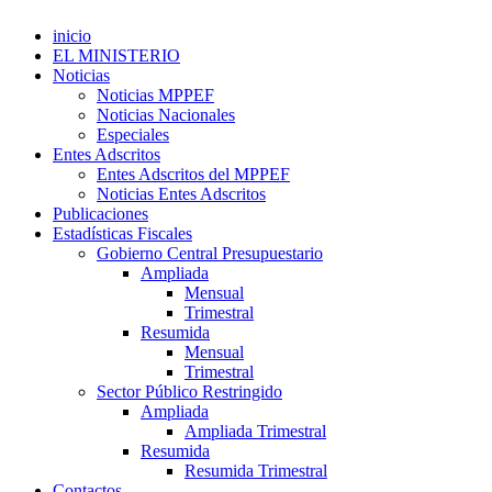
inicio
EL MINISTERIO
Noticias
Noticias MPPEF
Noticias Nacionales
Especiales
Entes Adscritos
Entes Adscritos del MPPEF
Noticias Entes Adscritos
Publicaciones
Estadísticas Fiscales
Gobierno Central Presupuestario
Ampliada
Mensual
Trimestral
Resumida
Mensual
Trimestral
Sector Público Restringido
Ampliada
Ampliada Trimestral
Resumida
Resumida Trimestral
Contactos