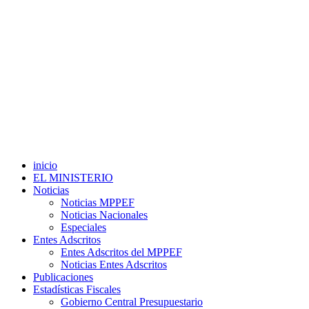
inicio
EL MINISTERIO
Noticias
Noticias MPPEF
Noticias Nacionales
Especiales
Entes Adscritos
Entes Adscritos del MPPEF
Noticias Entes Adscritos
Publicaciones
Estadísticas Fiscales
Gobierno Central Presupuestario